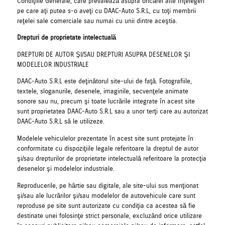
Condiţiile Generale, care prevalează asupra oricărei alte înţelegeri
pe care aţi putea s-o aveţi cu DAAC-Auto S.R.L, cu toţi membrii
reţelei sale comerciale sau numai cu unii dintre aceştia.
Drepturi de proprietate intelectuală
DREPTURI DE AUTOR ŞI/SAU DREPTURI ASUPRA DESENELOR ŞI
MODELELOR INDUSTRIALE
DAAC-Auto S.R.L este deţinătorul site-ului de faţă. Fotografiile,
textele, sloganurile, desenele, imaginile, secvenţele animate
sonore sau nu, precum şi toate lucrările integrate în acest site
sunt proprietatea DAAC-Auto S.R.L sau a unor terţi care au autorizat
DAAC-Auto S.R.L să le utilizeze.
Modelele vehiculelor prezentate în acest site sunt protejate în
conformitate cu dispoziţiile legale referitoare la dreptul de autor
şi/sau drepturilor de proprietate intelectuală referitoare la protecţia
desenelor şi modelelor industriale.
Reproducerile, pe hârtie sau digitale, ale site-ului sus menţionat
şi/sau ale lucrărilor şi/sau modelelor de autovehicule care sunt
reproduse pe site sunt autorizate cu condiţia ca acestea să fie
destinate unei folosinţe strict personale, excluzând orice utilizare