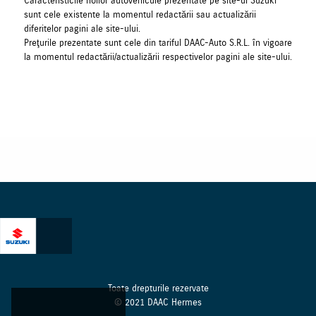
Caracteristicile noilor autovehicule prezentate pe site-ul Suzuki
sunt cele existente la momentul redactării sau actualizării
diferitelor pagini ale site-ului.
Preţurile prezentate sunt cele din tariful DAAC-Auto S.R.L. în vigoare
la momentul redactării/actualizării respectivelor pagini ale site-ului.
Toate drepturile rezervate
© 2021 DAAC Hermes