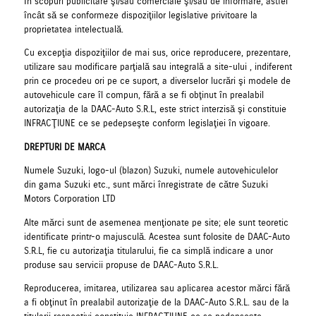
în scopuri publicitare şi/sau comerciale şi/sau de informare, astfel
încât să se conformeze dispoziţiilor legislative privitoare la
proprietatea intelectuală.
Cu excepţia dispoziţiilor de mai sus, orice reproducere, prezentare,
utilizare sau modificare parţială sau integrală a site-ului , indiferent
prin ce procedeu ori pe ce suport, a diverselor lucrări şi modele de
autovehicule care îl compun, fără a se fi obţinut în prealabil
autorizaţia de la DAAC-Auto S.R.L, este strict interzisă şi constituie
INFRACŢIUNE ce se pedepseşte conform legislaţiei în vigoare.
DREPTURI DE MARCA
Numele Suzuki, logo-ul (blazon) Suzuki, numele autovehiculelor
din gama Suzuki etc., sunt mărci înregistrate de către Suzuki
Motors Corporation LTD
Alte mărci sunt de asemenea menţionate pe site; ele sunt teoretic
identificate printr-o majusculă. Acestea sunt folosite de DAAC-Auto
S.R.L, fie cu autorizaţia titularului, fie ca simplă indicare a unor
produse sau servicii propuse de DAAC-Auto S.R.L.
Reproducerea, imitarea, utilizarea sau aplicarea acestor mărci fără
a fi obţinut în prealabil autorizaţie de la DAAC-Auto S.R.L. sau de la