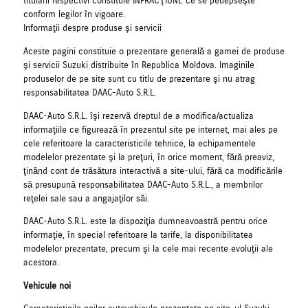
titularii respectivi constituie INFRACŢIUNE ce se pedepseşte
conform legilor în vigoare.
Informaţii despre produse şi servicii
Aceste pagini constituie o prezentare generală a gamei de produse
şi servicii Suzuki distribuite în Republica Moldova. Imaginile
produselor de pe site sunt cu titlu de prezentare şi nu atrag
responsabilitatea DAAC-Auto S.R.L.
DAAC-Auto S.R.L. îşi rezervă dreptul de a modifica/actualiza
informaţiile ce figurează în prezentul site pe internet, mai ales pe
cele referitoare la caracteristicile tehnice, la echipamentele
modelelor prezentate şi la preţuri, în orice moment, fără preaviz,
ţinând cont de trăsătura interactivă a site-ului, fără ca modificările
să presupună responsabilitatea DAAC-Auto S.R.L., a membrilor
reţelei sale sau a angajaţilor săi.
DAAC-Auto S.R.L. este la dispoziţia dumneavoastră pentru orice
informaţie, în special referitoare la tarife, la disponibilitatea
modelelor prezentate, precum şi la cele mai recente evoluţii ale
acestora.
Vehicule noi