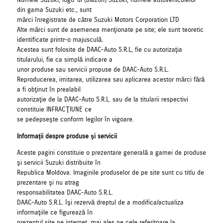
Numele Suzuki, logo-ul (blazon) Suzuki, numele autovehiculelor
din gama Suzuki etc., sunt
mărci înregistrate de către Suzuki Motors Corporation LTD
Alte mărci sunt de asemenea menţionate pe site; ele sunt teoretic
identificate printr-o majusculă.
Acestea sunt folosite de DAAC-Auto S.R.L, fie cu autorizaţia
titularului, fie ca simplă indicare a
unor produse sau servicii propuse de DAAC-Auto S.R.L.
Reproducerea, imitarea, utilizarea sau aplicarea acestor mărci fără
a fi obţinut în prealabil
autorizaţie de la DAAC-Auto S.R.L. sau de la titularii respectivi
constituie INFRACŢIUNE ce
se pedepseşte conform legilor în vigoare.
Informaţii despre produse şi servicii
Aceste pagini constituie o prezentare generală a gamei de produse
şi servicii Suzuki distribuite în
Republica Moldova. Imaginile produselor de pe site sunt cu titlu de
prezentare şi nu atrag
responsabilitatea DAAC-Auto S.R.L.
DAAC-Auto S.R.L. îşi rezervă dreptul de a modifica/actualiza
informaţiile ce figurează în
prezentul site pe internet, mai ales pe cele referitoare la