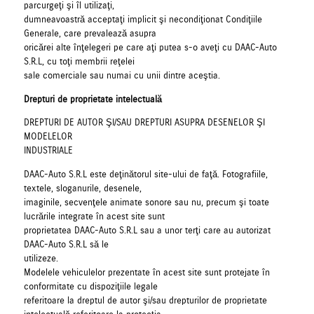
parcurgeţi şi îl utilizaţi,
dumneavoastră acceptaţi implicit şi necondiţionat Condiţiile
Generale, care prevalează asupra
oricărei alte înţelegeri pe care aţi putea s-o aveţi cu DAAC-Auto
S.R.L, cu toţi membrii reţelei
sale comerciale sau numai cu unii dintre aceştia.
Drepturi de proprietate intelectuală
DREPTURI DE AUTOR ŞI/SAU DREPTURI ASUPRA DESENELOR ŞI
MODELELOR
INDUSTRIALE
DAAC-Auto S.R.L este deţinătorul site-ului de faţă. Fotografiile,
textele, sloganurile, desenele,
imaginile, secvenţele animate sonore sau nu, precum şi toate
lucrările integrate în acest site sunt
proprietatea DAAC-Auto S.R.L sau a unor terţi care au autorizat
DAAC-Auto S.R.L să le
utilizeze.
Modelele vehiculelor prezentate în acest site sunt protejate în
conformitate cu dispoziţiile legale
referitoare la dreptul de autor şi/sau drepturilor de proprietate