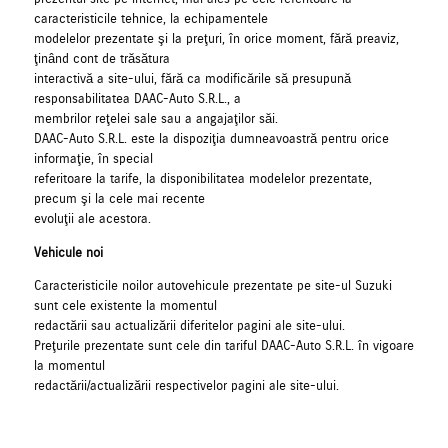
caracteristicile tehnice, la echipamentele
modelelor prezentate şi la preţuri, în orice moment, fără preaviz,
ţinând cont de trăsătura
interactivă a site-ului, fără ca modificările să presupună
responsabilitatea DAAC-Auto S.R.L., a
membrilor reţelei sale sau a angajaţilor săi.
DAAC-Auto S.R.L. este la dispoziţia dumneavoastră pentru orice
informaţie, în special
referitoare la tarife, la disponibilitatea modelelor prezentate,
precum şi la cele mai recente
evoluţii ale acestora.
Vehicule noi
Caracteristicile noilor autovehicule prezentate pe site-ul Suzuki
sunt cele existente la momentul
redactării sau actualizării diferitelor pagini ale site-ului.
Preţurile prezentate sunt cele din tariful DAAC-Auto S.R.L. în vigoare
la momentul
redactării/actualizării respectivelor pagini ale site-ului.