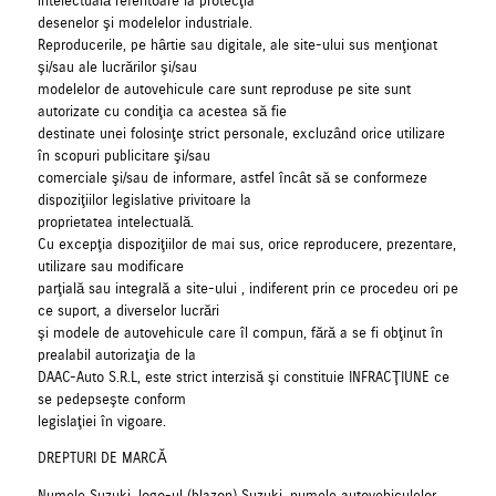
intelectuală referitoare la protecţia
desenelor şi modelelor industriale.
Reproducerile, pe hârtie sau digitale, ale site-ului sus menţionat
şi/sau ale lucrărilor şi/sau
modelelor de autovehicule care sunt reproduse pe site sunt
autorizate cu condiţia ca acestea să fie
destinate unei folosinţe strict personale, excluzând orice utilizare
în scopuri publicitare şi/sau
comerciale şi/sau de informare, astfel încât să se conformeze
dispoziţiilor legislative privitoare la
proprietatea intelectuală.
Cu excepţia dispoziţiilor de mai sus, orice reproducere, prezentare,
utilizare sau modificare
parţială sau integrală a site-ului , indiferent prin ce procedeu ori pe
ce suport, a diverselor lucrări
şi modele de autovehicule care îl compun, fără a se fi obţinut în
prealabil autorizaţia de la
DAAC-Auto S.R.L, este strict interzisă şi constituie INFRACŢIUNE ce
se pedepseşte conform
legislaţiei în vigoare.
DREPTURI DE MARCĂ