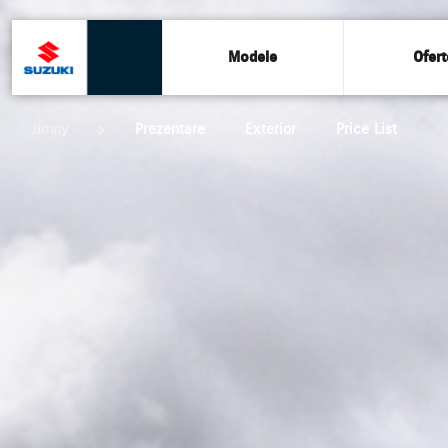
Modele
Ofert
Jimny
Prezentare
Exterior
Price List