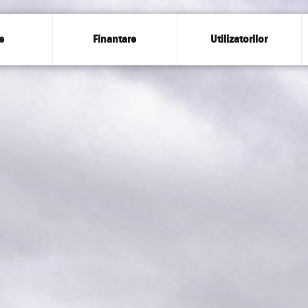
e
Finantare
Utilizatorilor