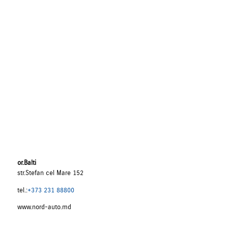
or.Balti
str.Stefan cel Mare 152
tel.:
+373 231 88800
www.nord-auto.md