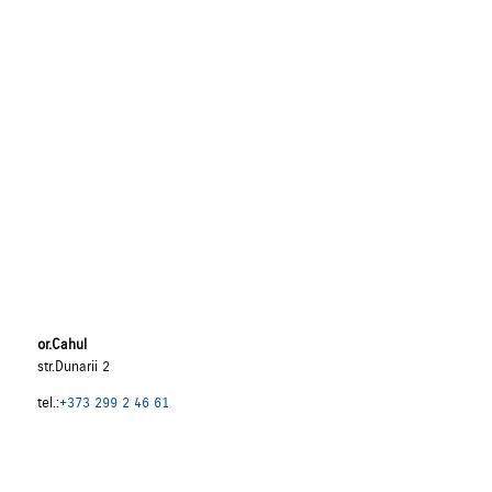
or.Cahul
str.Dunarii 2
tel.:
+373 299 2 46 61