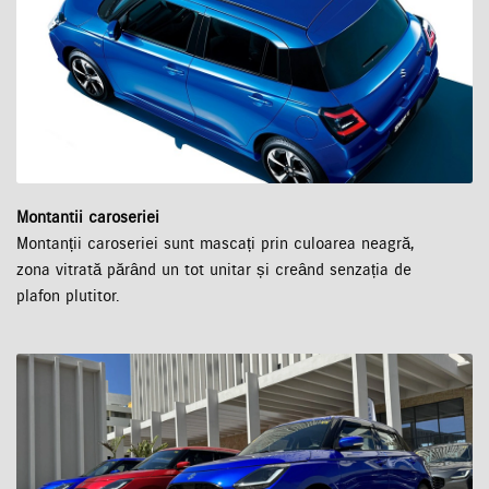
Montantii caroseriei
Montanții caroseriei sunt mascați prin culoarea neagră,
zona vitrată părând un tot unitar și creând senzația de
plafon plutitor.